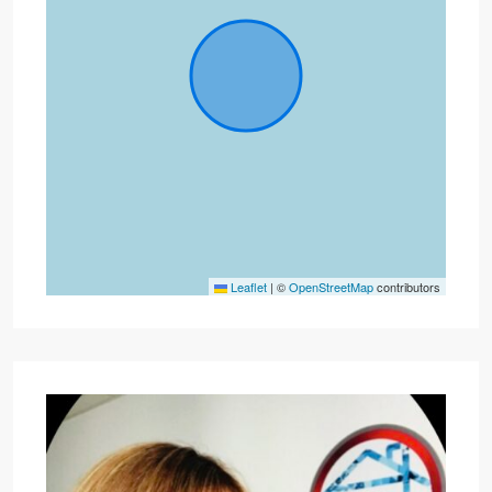
Leaflet
|
©
OpenStreetMap
contributors