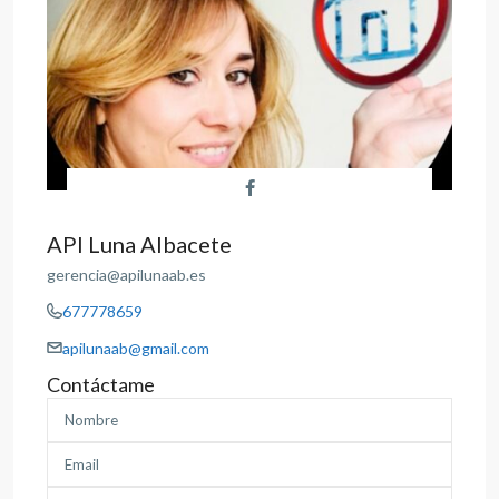
API Luna Albacete
gerencia@apilunaab.es
677778659
apilunaab@gmail.com
Contáctame