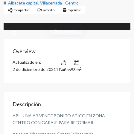
Albacete capital
,
Villacerrada - Centro
Compartir
Favorito
Imprimir
Buen estado
Overview
Actualizado en:
2
2 de diciembre de 2021
1 Baños
93 m
Descripción
API LUNA AB VENDE BONITO ATICO EN ZONA
CENTRO CON GARAJE PARA REFORMAR
Ático en Albacete zona Centro-Villacerrada,