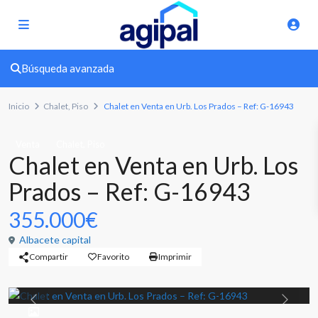
Búsqueda avanzada
Inicio
Chalet
,
Piso
Chalet en Venta en Urb. Los Prados – Ref: G-16943
,
Venta
Chalet
Piso
Chalet en Venta en Urb. Los
Prados – Ref: G-16943
355.000€
Albacete capital
Compartir
Favorito
Imprimir
Previous
Previou