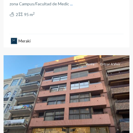
zona Campus/Facultad de Medic
...
2
2
95 m
all
,
Meraki
Albacete
capital
Venta
Entrar A Vivir