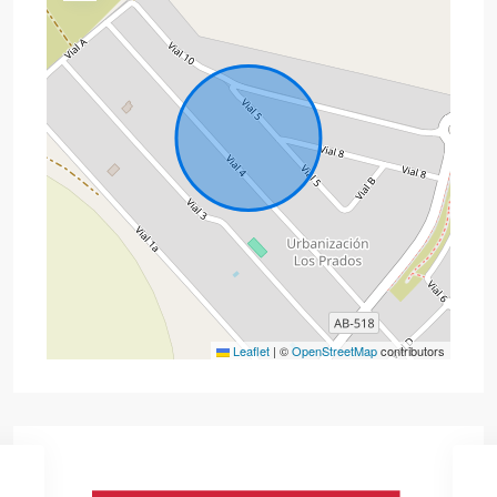
Leaflet
|
©
OpenStreetMap
contributors