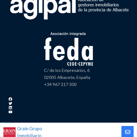
C/ de los Empresarios, 6
02005 Albacete, España
+34 967 217 300
Facebook
Twitter
LinkedIn
YouTube
Grain Grupo
Inmobiliario
Copyright AGIPAL | Feda