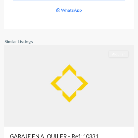
WhatsApp
Albacete
capital
Similar Listings
Alquiler
GARAJE EN ALQUILER – Ref: 10331