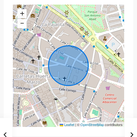
Leaflet
|
©
OpenStreetMap
contributors