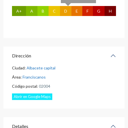
A+
A
B
C
D
E
F
G
H
Dirección
Ciudad:
Albacete capital
Área:
Franciscanos
Código postal:
02004
Abrir en Google Maps
Detalles