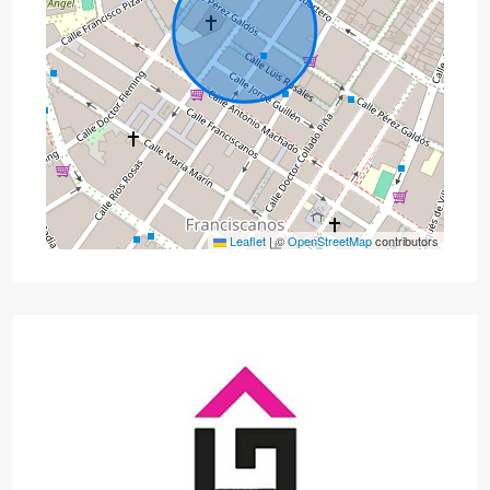
Leaflet
|
©
OpenStreetMap
contributors