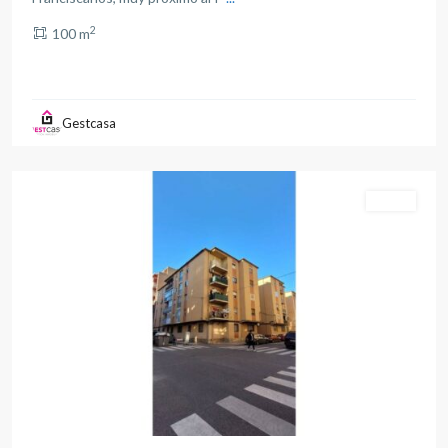
2
100 m
Franciscanos
,
Gestcasa
Albacete
capital
Venta