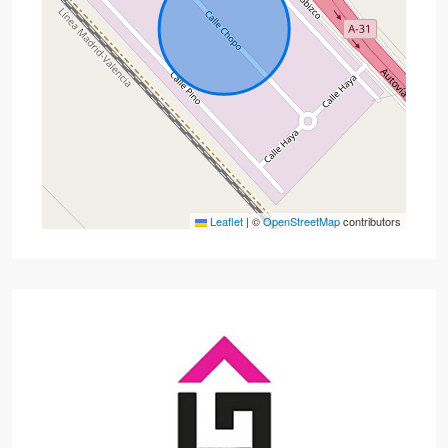
Leaflet
|
©
OpenStreetMap
contributors