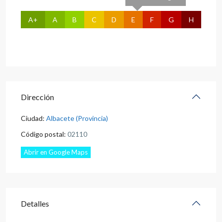
A+
A
B
C
D
E
F
G
H
Dirección
Ciudad:
Albacete (Provincia)
Código postal:
02110
Abrir en Google Maps
Detalles