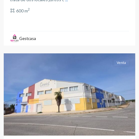
2
600 m
Gestcasa
Albacete
(Provincia)
Venta