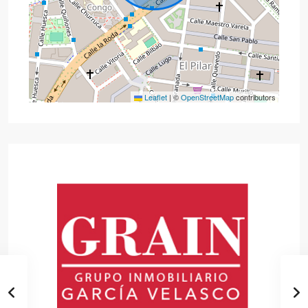
Leaflet
|
©
OpenStreetMap
contributors