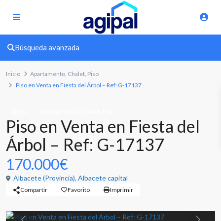
Búsqueda avanzada
Inicio
Apartamento
,
Chalet
,
Piso
Piso en Venta en Fiesta del Árbol – Ref: G-17137
,
,
Venta
Apartamento
Chalet
Piso
Piso en Venta en Fiesta del
Árbol – Ref: G-17137
170.000€
Albacete (Provincia)
,
Albacete capital
Compartir
Favorito
Imprimir