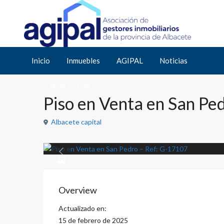
Inicio
Piso
Piso en Venta en San Pedro – Ref: G-17107
Inicio
Inmuebles
AGIPAL
Noticias
Venta
Piso
Piso en Venta en San Pe
Albacete capital
Previous
Overview
Actualizado en:
15 de febrero de 2025