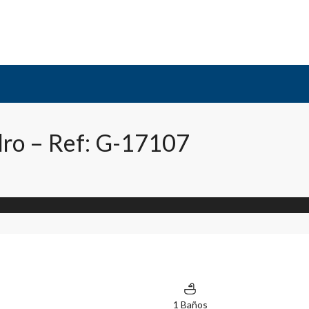
dro – Ref: G-17107
1 Baños