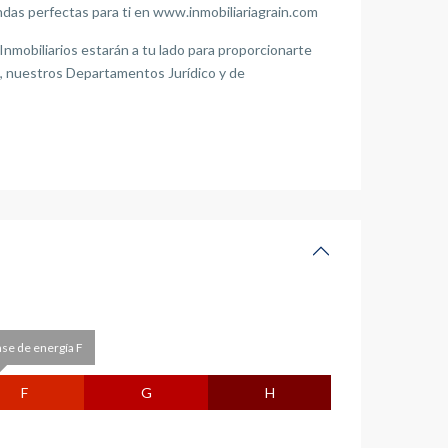
das perfectas para ti en www.inmobiliariagrain.com
mobiliarios estarán a tu lado para proporcionarte
s, nuestros Departamentos Jurídico y de
ase de energía F
F
G
H