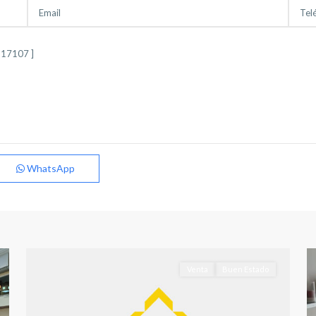
WhatsApp
El
Pilar
,
Albacete
1
capital
9
Venta
Buen Estado