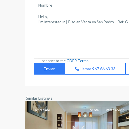
I consent to the
GDPR Terms
Llamar
967 66 63 33
Medicina
,
Albacete
13
capital
Similar Listings
Destacado
Venta
Entrar A Vivir