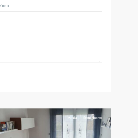
all
,
Albacete
capital
Venta
Semi Nuevo