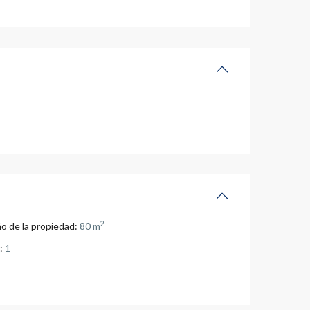
2
o de la propiedad:
80 m
:
1