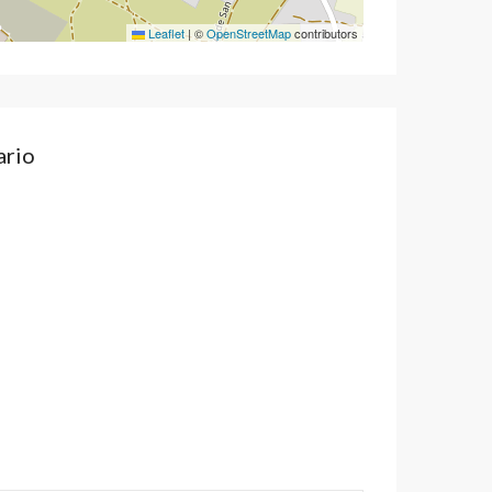
Leaflet
|
©
OpenStreetMap
contributors
ario