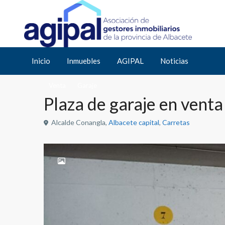
Inicio
Garaje
Plaza de garaje en venta en Albacete – Zona Alb
Inicio
Inmuebles
AGIPAL
Noticias
Venta
Garaje
Plaza de garaje en vent
Alcalde Conangla,
Albacete capital
,
Carretas