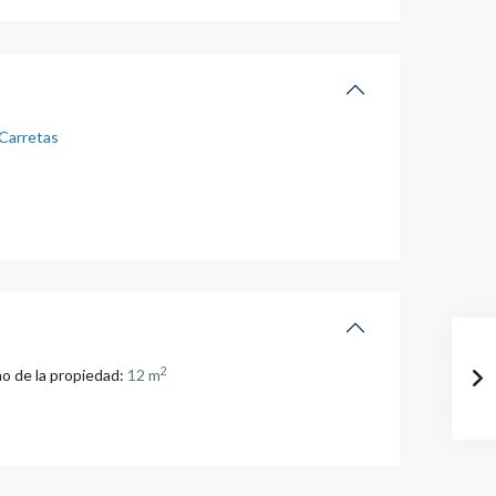
Carretas
2
o de la propiedad:
12 m