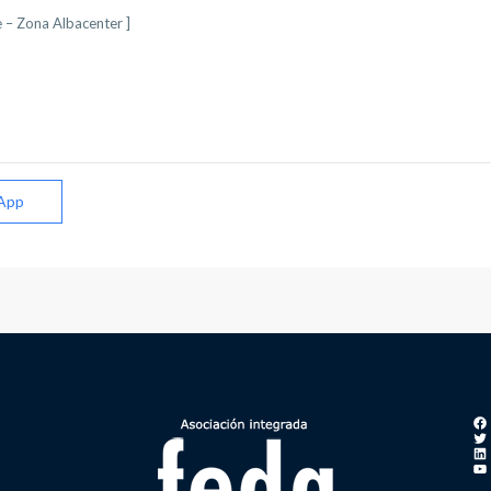
App
Fa
Tw
Li
Yo