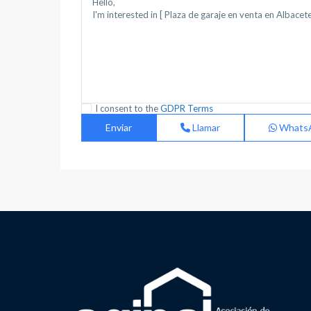
I consent to the
GDPR Terms
Llamar
Whats