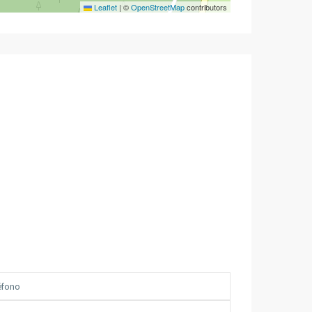
Leaflet
|
©
OpenStreetMap
contributors