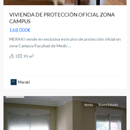
VIVIENDA DE PROTECCIÓN OFICIAL ZONA
CAMPUS
168.000€
MERAKI vende en exclusiva este piso de protección oficial en
zona Campus/Facultad de Medic
...
2
2
95 m
all
,
Meraki
Albacete
capital
Venta
Buen Estado