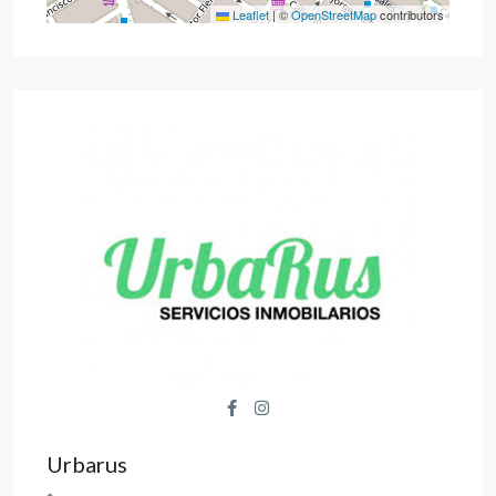
Leaflet
|
©
OpenStreetMap
contributors
Urbarus