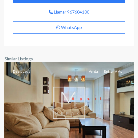
Llamar
967604100
WhatsApp
Medicina
,
Albacete
capital
Similar Listings
Destacado
Venta
Entrar A Vivir