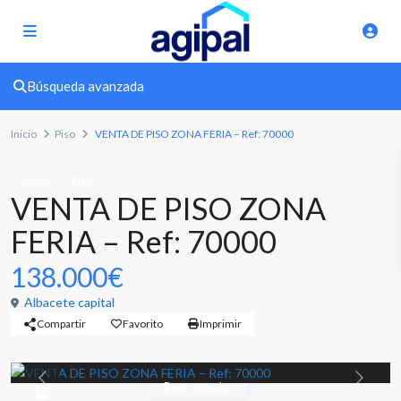
Búsqueda avanzada
Inicio
Piso
VENTA DE PISO ZONA FERIA – Ref: 70000
Venta
Piso
VENTA DE PISO ZONA
FERIA – Ref: 70000
138.000€
Albacete capital
Compartir
Favorito
Imprimir
Previous
Previou
Buen estado