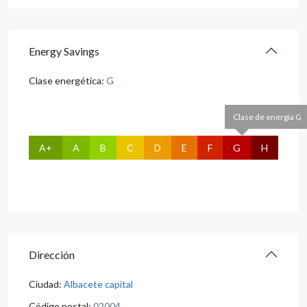
Energy Savings
Clase energética:
G
Clase de energía G
A+
A
B
C
D
E
F
G
H
Dirección
Ciudad:
Albacete capital
Código postal:
02004