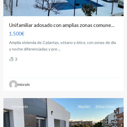
Unifamiliar adosado con amplias zonas comune...
1.500€
Amplia vivienda de 2 plantas, sótano y ático, con zonas de día
y noche diferenciadas y pre
...
3
Feria
,
microin
Albacete
capital
Destacado
Alquiler
Entrar A Vivir