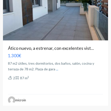
Ático nuevo, a estrenar, con excelentes vist...
1.300€
87 m2 útiles, tres dormitorios, dos baños, salón, cocina y
terraza de 78 m2. Plaza de gara
...
2
2
87 m
Feria
,
microin
Albacete
capital