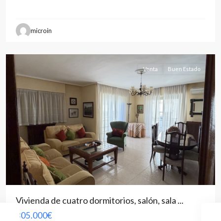
Feria
,
microin
Albacete
capital
Venta
Buen Estado
Vivienda de cuatro dormitorios, salón, sala ...
305.000€