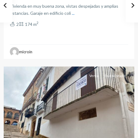
Vivienda en muy buena zona, vistas despejadas y amplias
estancias. Garaje en edificio coli
...
2
2
174 m
all
,
microin
Albacete
(Provincia)
Venta
Buen Estado