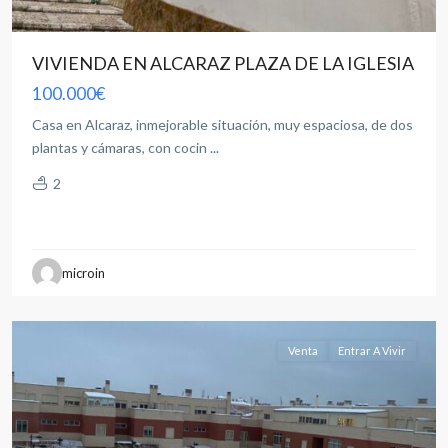
VIVIENDA EN ALCARAZ PLAZA DE LA IGLESIA
100.000€
Casa en Alcaraz, inmejorable situación, muy espaciosa, de dos
plantas y cámaras, con cocin
...
2
all
,
microin
Albacete
capital
Venta
Entrar A Vivir