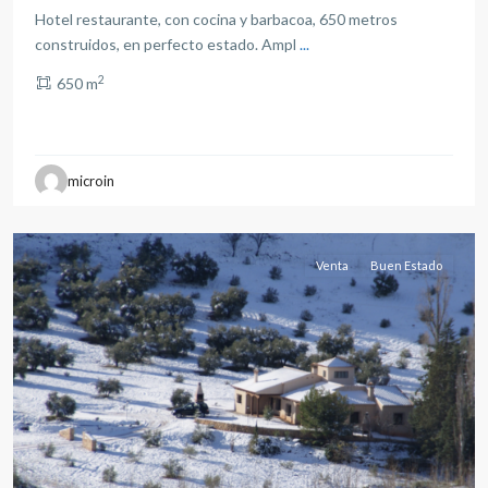
Hotel restaurante, con cocina y barbacoa, 650 metros
construidos, en perfecto estado. Ampl
...
2
650 m
all
,
microin
Albacete
(Provincia)
Venta
Buen Estado