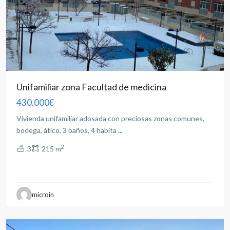
Unifamiliar zona Facultad de medicina
430.000€
Vivienda unifamiliar adosada con preciosas zonas comunes,
bodega, ático, 3 baños, 4 habita
...
2
3
215 m
all
,
microin
Albacete
(Provincia)