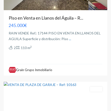
Piso en Venta en Llanos del Águila – R...
245.000€
RAIN VENDE Ref.: 17144 PISO EN VENTA EN LLANOS DEL
AGUILA Superficie y distribución: Piso
...
2
2
110 m
Industria
,
Grain Grupo Inmobiliario
Albacete
capital
Venta
El
Pilar
,