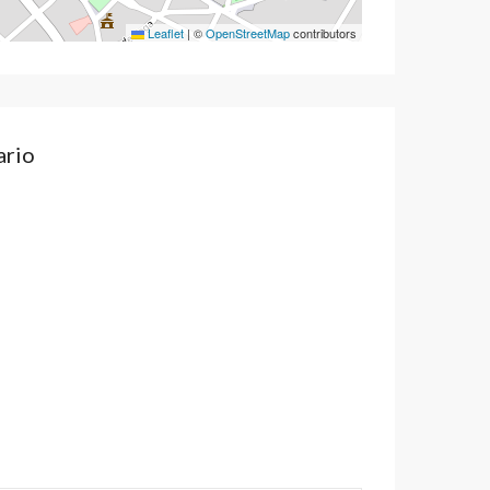
Leaflet
|
©
OpenStreetMap
contributors
ario