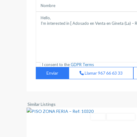
I consent to the
GDPR Terms
Llamar
967 66 63 33
Feria
,
Albacete
2
capital
Similar Listings
Venta
Para Reformar