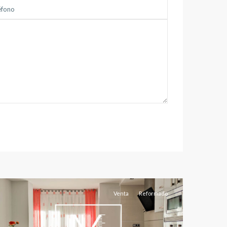
Feria
,
Albacete
capital
Venta
Reformado