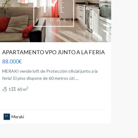
APARTAMENTO VPO JUNTO A LA FERIA
88.000€
MERAKI vende loft de Protección oficial junto a la
feria! El piso dispone de 60 metros úti
...
2
1
60 m
Meraki