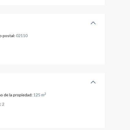
 postal:
02110
2
o de la propiedad:
125 m
:
2