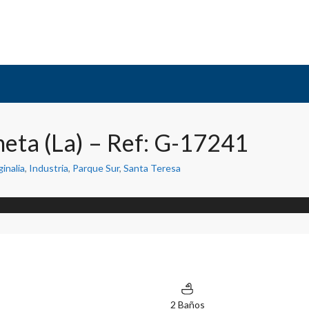
ineta (La) – Ref: G-17241
eta (La) – Ref: G-17241
inalia
,
Industria
,
Parque Sur
,
Santa Teresa
2 Baños