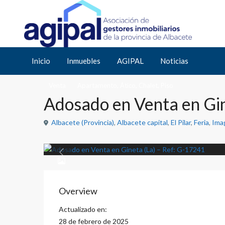
Inicio
Apartamento
,
Ático
,
Chalet
,
Piso
Adosado en Venta en G
Inicio
Inmuebles
AGIPAL
Noticias
,
,
,
Venta
Apartamento
Ático
Chalet
Piso
Adosado en Venta en Gin
Albacete (Provincia)
,
Albacete capital
,
El Pilar
,
Feria
,
Imag
Previous
Overview
Actualizado en:
28 de febrero de 2025