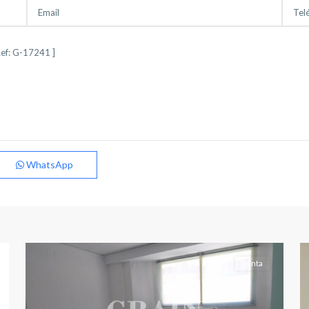
Feria
,
Franciscanos
,
Hospital
,
Llanos
del
Agila
,
San
WhatsApp
Pablo
,
Albacete
(Provincia)
,
Albacete
24
capital
13
Venta