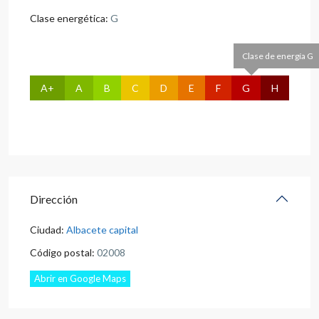
Clase energética:
G
Clase de energía G
A+
A
B
C
D
E
F
G
H
Dirección
Ciudad:
Albacete capital
Código postal:
02008
Abrir en Google Maps