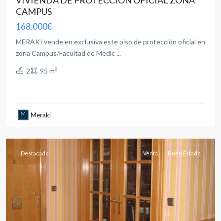
CAMPUS
168.000€
MERAKI vende en exclusiva este piso de protección oficial en
zona Campus/Facultad de Medic
...
2
2
95 m
Feria
,
Meraki
Albacete
capital
Destacado
Venta
Buen Estado