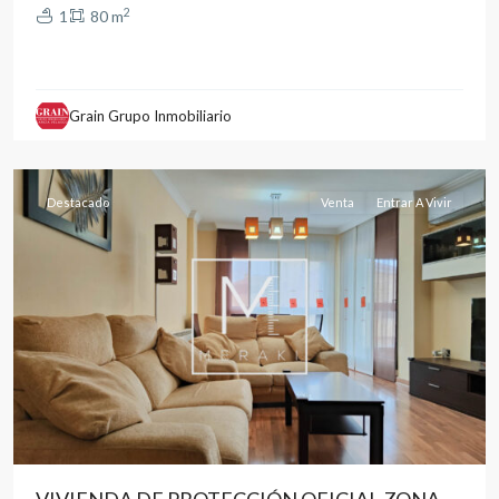
2
1
80 m
Medicina
,
Grain Grupo Inmobiliario
Albacete
capital
Destacado
Venta
Entrar A Vivir
VIVIENDA DE PROTECCIÓN OFICIAL ZONA