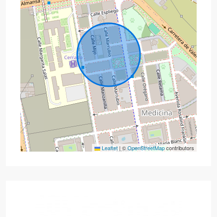
Leaflet
|
©
OpenStreetMap
contributors