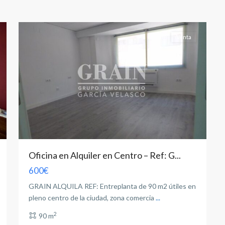
Albacete
24
capital
Venta
Oficina en Alquiler en Centro – Ref: G...
600€
GRAIN ALQUILA REF: Entreplanta de 90 m2 útiles en
pleno centro de la ciudad, zona comercia
...
2
90 m