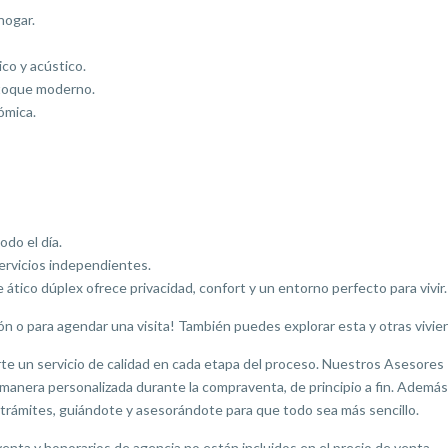
hogar.
ico y acústico.
 toque moderno.
ómica.
odo el día.
ervicios independientes.
ático dúplex ofrece privacidad, confort y un entorno perfecto para vivir.
 o para agendar una visita! También puedes explorar esta y otras vivien
 un servicio de calidad en cada etapa del proceso. Nuestros Asesores In
manera personalizada durante la compraventa, de principio a fin. Ademá
trámites, guiándote y asesorándote para que todo sea más sencillo.
nta y honorarios de agencia no están incluidos en el precio de venta.