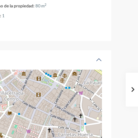
2
o de la propiedad:
80 m
:
1