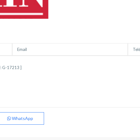
Feria
,
Franciscanos
,
Hospital
,
Llanos
del
Agila
,
San
WhatsApp
Pablo
,
Albacete
(Provincia)
,