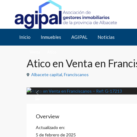
Inicio
Ático
Atico en Venta en Franciscanos – Ref: G-17213
Inicio
Inmuebles
AGIPAL
Noticias
Venta
Ático
Atico en Venta en Franc
Albacete capital
,
Franciscanos
Previous
Overview
Actualizado en:
5 de febrero de 2025