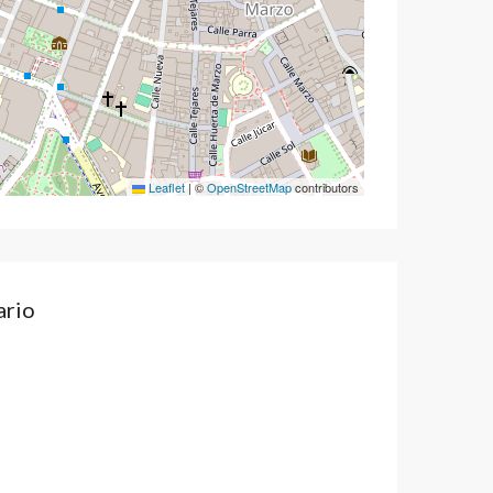
Leaflet
|
©
OpenStreetMap
contributors
ario