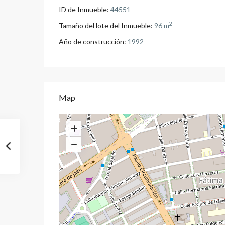
ID de Inmueble:
44551
2
Tamaño del lote del Inmueble:
96 m
Año de construcción:
1992
Map