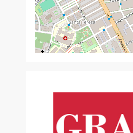
Carrefour
,