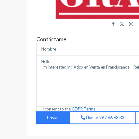
Carretas
,
Feria
,
Franciscanos
,
Hospital
,
Imaginalia
,
Contáctame
Industria
,
Llanos
del
Agila
,
Parque
Lineal
,
Parque
Sur
,
San
Pablo
,
I consent to the
GDPR Terms
Santa
Llamar
967 66 63 33
Teresa
,
Albacete
(Provincia)
,