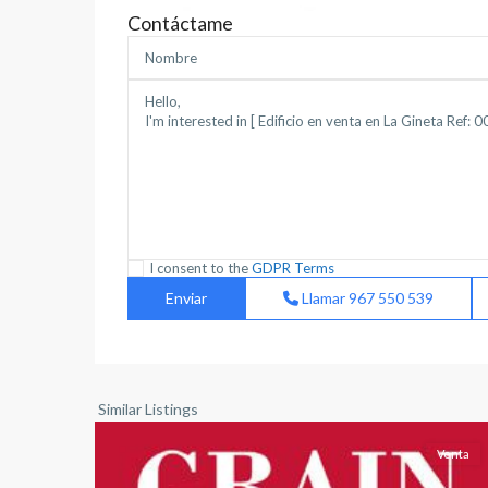
Contáctame
Carretas
,
El
Pilar
,
I consent to the
GDPR Terms
Imaginalia
,
Llamar
967 550 539
Industria
,
Albacete
(Provincia)
,
Albacete
38
capital
Similar Listings
Venta