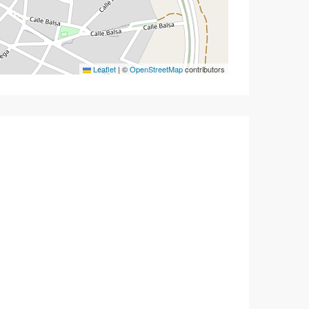
Leaflet
|
©
OpenStreetMap
contributors