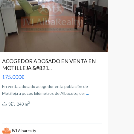
ACOGEDOR ADOSADO EN VENTA EN
MOTILLEJA &#821...
175.000€
En venta adosado acogedor en la población de
Motilleja a pocos kilómetros de Albacete, cer
...
2
3
243 m
JVJ Albarealty