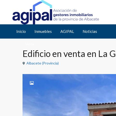
Inicio
Edificio en venta en La Gineta Ref: 008441
Inicio
Inmuebles
AGIPAL
Noticias
Venta
Edificio en venta en La 
Albacete (Provincia)