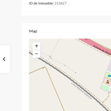
ID de Inmueble:
213627
Map