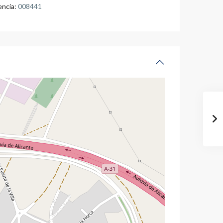
encia:
008441