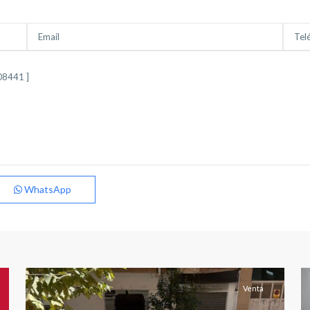
Feria
,
Imaginalia
,
WhatsApp
Industria
,
Albacete
(Provincia)
,
Albacete
10
capital
7
Venta