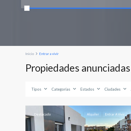
Inicio
Entrar a vivir
Propiedades anunciadas e
Feria
,
Tipos
Categorías
Estados
Ciudades
Albacete
24
capital
Destacado
Alquiler
Entrar A Vivir