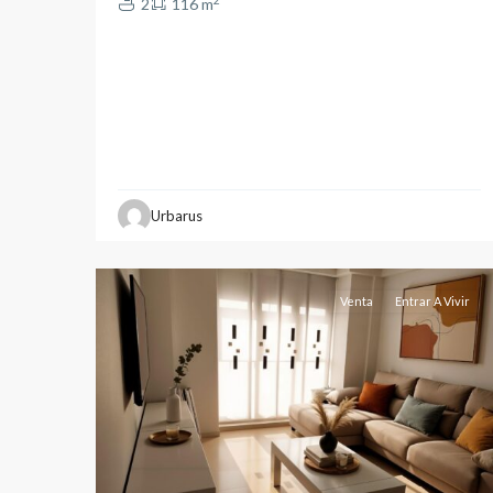
2
2
116 m
Industria
,
Urbarus
Albacete
18
capital
Venta
Entrar A Vivir