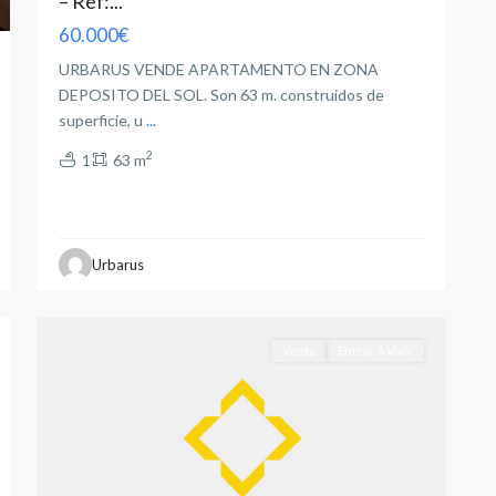
– Ref:...
60.000€
URBARUS VENDE APARTAMENTO EN ZONA
DEPOSITO DEL SOL. Son 63 m. construidos de
superficie, u
...
2
1
63 m
Villacerrada
Urbarus
-
1
Centro
Venta
Entrar A Vivir