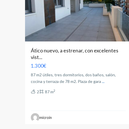
Ático nuevo, a estrenar, con excelentes
vist...
1.300€
87 m2 útiles, tres dormitorios, dos baños, salón,
cocina y terraza de 78 m2. Plaza de gara
...
2
2
87 m
Feria
,
microin
Albacete
17
capital