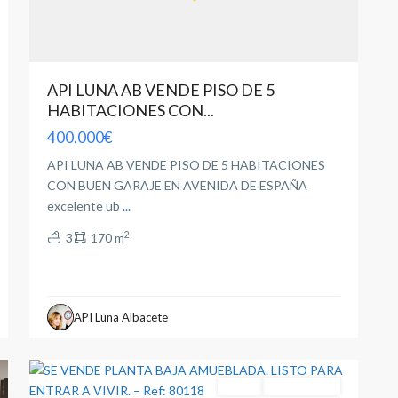
API LUNA AB VENDE PISO DE 5
HABITACIONES CON...
400.000€
API LUNA AB VENDE PISO DE 5 HABITACIONES
CON BUEN GARAJE EN AVENIDA DE ESPAÑA
excelente ub
...
2
3
170 m
Hospital
,
API Luna Albacete
Albacete
2
capital
Venta
Entrar A Vivir