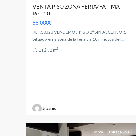
VENTA PISO ZONA FERIA/FATIMA –
Ref: 10...
88.000€
REF:10323 VENDEMOS PISO 2º SIN ASCENSOR.
Situado en la zona de la feria y a 10 minutos del
...
2
1
92 m
Industria
,
Urbarus
Albacete
19
capital
Venta
Entrar A Vivir