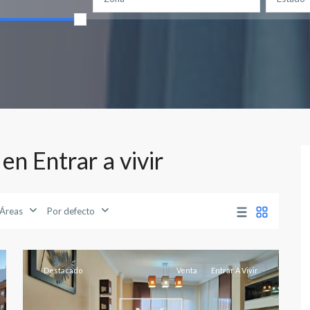
n Entrar a vivir
Medicina
,
Áreas
Por defecto
Albacete
13
capital
Destacado
Venta
Entrar A Vivir