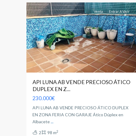
Venta
Entrar A Vivir
API LUNA AB VENDE PRECIOSO ÁTICO
DUPLEX EN Z...
230.000€
API LUNA AB VENDE PRECIOSO ÁTICO DUPLEX
EN ZONA FERIA CON GARAJE Ático Dúplex en
Albacete
...
2
2
98 m