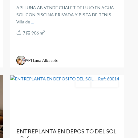
API LUNA AB VENDE CHALET DE LUJO EN AGUA
SOL CON PISCINA PRIVADA Y PISTA DE TENIS
Villa de
...
2
7
906 m
API Luna Albacete
Albacete
2
capital
Venta
Entrar A Vivir
ENTREPLANTA EN DEPOSITO DEL SOL