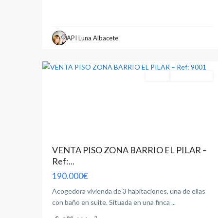
El
Pilar
,
API Luna Albacete
Albacete
2
capital
Venta
Entrar A Vivir
VENTA PISO ZONA BARRIO EL PILAR –
Ref:...
190.000€
Acogedora vivienda de 3 habitaciones, una de ellas
con baño en suite. Situada en una finca
...