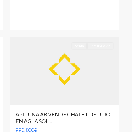
all
,
Albacete
1
capital
Venta
Entrar A Vivir
API LUNA AB VENDE CHALET DE LUJO
EN AGUA SOL...
990.000€