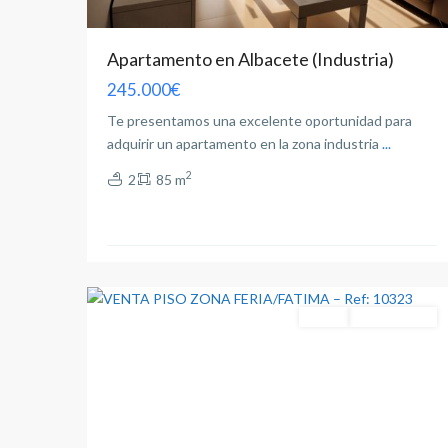
Apartamento en Albacete (Industria)
245.000€
Te presentamos una excelente oportunidad para
adquirir un apartamento en la zona industria
...
2
2
85 m
Feria
,
Albacete
2
capital
Venta
Entrar A Vivir